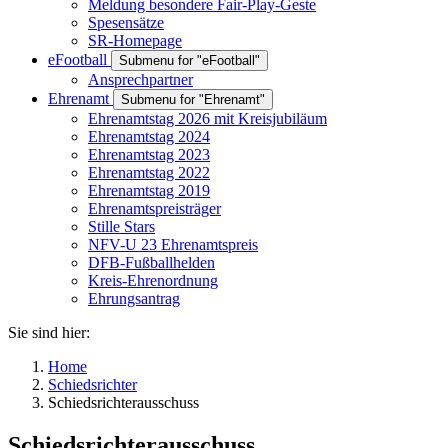
Meldung besondere Fair-Play-Geste
Spesensätze
SR-Homepage
eFootball
Submenu for "eFootball"
Ansprechpartner
Ehrenamt
Submenu for "Ehrenamt"
Ehrenamtstag 2026 mit Kreisjubiläum
Ehrenamtstag 2024
Ehrenamtstag 2023
Ehrenamtstag 2022
Ehrenamtstag 2019
Ehrenamtspreisträger
Stille Stars
NFV-U 23 Ehrenamtspreis
DFB-Fußballhelden
Kreis-Ehrenordnung
Ehrungsantrag
Sie sind hier:
Home
Schiedsrichter
Schiedsrichterausschuss
Schiedsrichterausschuss