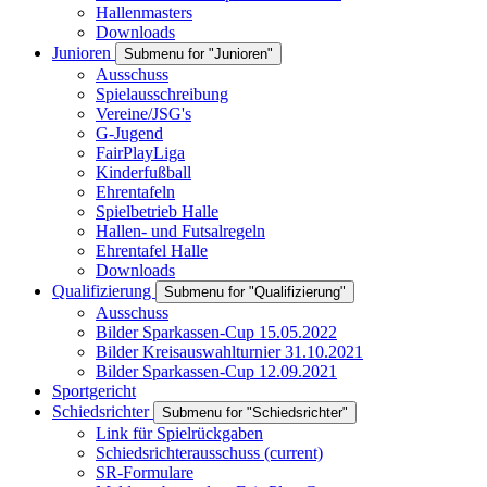
Hallenmasters
Downloads
Junioren
Submenu for "Junioren"
Ausschuss
Spielausschreibung
Vereine/JSG's
G-Jugend
FairPlayLiga
Kinderfußball
Ehrentafeln
Spielbetrieb Halle
Hallen- und Futsalregeln
Ehrentafel Halle
Downloads
Qualifizierung
Submenu for "Qualifizierung"
Ausschuss
Bilder Sparkassen-Cup 15.05.2022
Bilder Kreisauswahlturnier 31.10.2021
Bilder Sparkassen-Cup 12.09.2021
Sportgericht
Schiedsrichter
Submenu for "Schiedsrichter"
Link für Spielrückgaben
Schiedsrichterausschuss
(current)
SR-Formulare