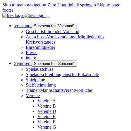
Skip to main navigation
Zum Hauptinhalt springen
Skip to page
footer
Vorstand
Submenu for "Vorstand"
Geschäftsführender Vorstand
Ausschuss-Vorsitzende und Mitglieder des
Kreisvorstandes
Ehrenmitglieder
Presse
intern
Senioren
Submenu for "Senioren"
Spielausschuss
Spielausschreibung einschl. Pokalspiele
Spielpläne
Staffeleinteilung
Trainer/Mannschaftsverantwortliche
Vereine
Vereine A
Vereine B
Vereine D
Vereine E
Vereine F
Vereine G