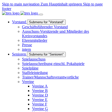
Skip to main navigation
Zum Hauptinhalt springen
Skip to page
footer
Vorstand
Submenu for "Vorstand"
Geschäftsführender Vorstand
Ausschuss-Vorsitzende und Mitglieder des
Kreisvorstandes
Ehrenmitglieder
Presse
intern
Senioren
Submenu for "Senioren"
Spielausschuss
Spielausschreibung einschl. Pokalspiele
Spielpläne
Staffeleinteilung
Trainer/Mannschaftsverantwortliche
Vereine
Vereine A
Vereine B
Vereine D
Vereine E
Vereine F
Vereine G