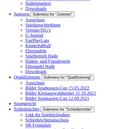
Hallenmasters
Downloads
Junioren
Submenu for "Junioren"
Ausschuss
Spielausschreibung
Vereine/JSG's
G-Jugend
FairPlayLiga
Kinderfußball
Ehrentafeln
Spielbetrieb Halle
Hallen- und Futsalregeln
Ehrentafel Halle
Downloads
Qualifizierung
Submenu for "Qualifizierung"
Ausschuss
Bilder Sparkassen-Cup 15.05.2022
Bilder Kreisauswahlturnier 31.10.2021
Bilder Sparkassen-Cup 12.09.2021
Sportgericht
Schiedsrichter
Submenu for "Schiedsrichter"
Link für Spielrückgaben
Schiedsrichterausschuss
SR-Formulare