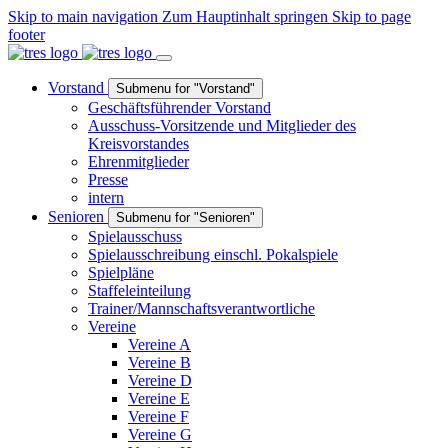
Skip to main navigation
Zum Hauptinhalt springen
Skip to page
footer
Vorstand
Submenu for "Vorstand"
Geschäftsführender Vorstand
Ausschuss-Vorsitzende und Mitglieder des
Kreisvorstandes
Ehrenmitglieder
Presse
intern
Senioren
Submenu for "Senioren"
Spielausschuss
Spielausschreibung einschl. Pokalspiele
Spielpläne
Staffeleinteilung
Trainer/Mannschaftsverantwortliche
Vereine
Vereine A
Vereine B
Vereine D
Vereine E
Vereine F
Vereine G