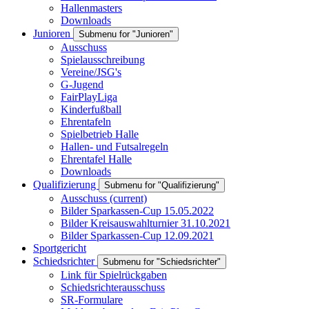
Hallenmasters
Downloads
Junioren
Submenu for "Junioren"
Ausschuss
Spielausschreibung
Vereine/JSG's
G-Jugend
FairPlayLiga
Kinderfußball
Ehrentafeln
Spielbetrieb Halle
Hallen- und Futsalregeln
Ehrentafel Halle
Downloads
Qualifizierung
Submenu for "Qualifizierung"
Ausschuss
(current)
Bilder Sparkassen-Cup 15.05.2022
Bilder Kreisauswahlturnier 31.10.2021
Bilder Sparkassen-Cup 12.09.2021
Sportgericht
Schiedsrichter
Submenu for "Schiedsrichter"
Link für Spielrückgaben
Schiedsrichterausschuss
SR-Formulare