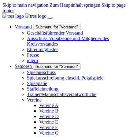
Skip to main navigation
Zum Hauptinhalt springen
Skip to page
footer
Vorstand
Submenu for "Vorstand"
Geschäftsführender Vorstand
Ausschuss-Vorsitzende und Mitglieder des
Kreisvorstandes
Ehrenmitglieder
Presse
intern
Senioren
Submenu for "Senioren"
Spielausschuss
Spielausschreibung einschl. Pokalspiele
Spielpläne
Staffeleinteilung
Trainer/Mannschaftsverantwortliche
Vereine
Vereine A
Vereine B
Vereine D
Vereine E
Vereine F
Vereine G