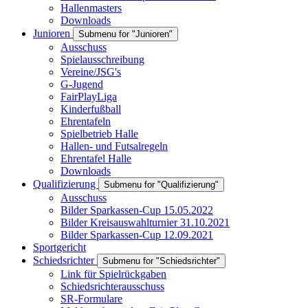
Hallenmasters
Downloads
Junioren
Submenu for "Junioren"
Ausschuss
Spielausschreibung
Vereine/JSG's
G-Jugend
FairPlayLiga
Kinderfußball
Ehrentafeln
Spielbetrieb Halle
Hallen- und Futsalregeln
Ehrentafel Halle
Downloads
Qualifizierung
Submenu for "Qualifizierung"
Ausschuss
Bilder Sparkassen-Cup 15.05.2022
Bilder Kreisauswahlturnier 31.10.2021
Bilder Sparkassen-Cup 12.09.2021
Sportgericht
Schiedsrichter
Submenu for "Schiedsrichter"
Link für Spielrückgaben
Schiedsrichterausschuss
SR-Formulare