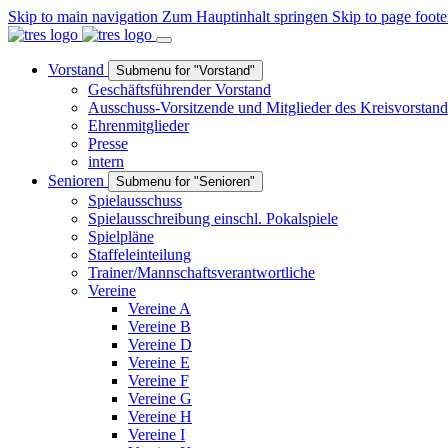
Skip to main navigation
Zum Hauptinhalt springen
Skip to page foote
Vorstand
Submenu for "Vorstand"
Geschäftsführender Vorstand
Ausschuss-Vorsitzende und Mitglieder des Kreisvorstand
Ehrenmitglieder
Presse
intern
Senioren
Submenu for "Senioren"
Spielausschuss
Spielausschreibung einschl. Pokalspiele
Spielpläne
Staffeleinteilung
Trainer/Mannschaftsverantwortliche
Vereine
Vereine A
Vereine B
Vereine D
Vereine E
Vereine F
Vereine G
Vereine H
Vereine I