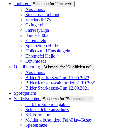
Junioren
Submenu for "Junioren"
Ausschuss
Spielausschreibung
Vereine/JSG's
G-Jugend
FairPlayLiga
Kinderfußball
Ehrentafeln
Spielbetrieb Halle
Hallen- und Futsalregeln
Ehrentafel Halle
Downloads
Qualifizierung
Submenu for "Qualifizierung"
Ausschuss
Bilder Sparkassen-Cup 15.05.2022
Bilder Kreisauswahlturnier 31.10.2021
Bilder Sparkassen-Cup 12.09.2021
Sportgericht
Schiedsrichter
Submenu for "Schiedsrichter"
Link für Spielrückgaben
Schiedsrichterausschuss
SR-Formulare
Meldung besondere Fair-Play-Geste
Spesensätze